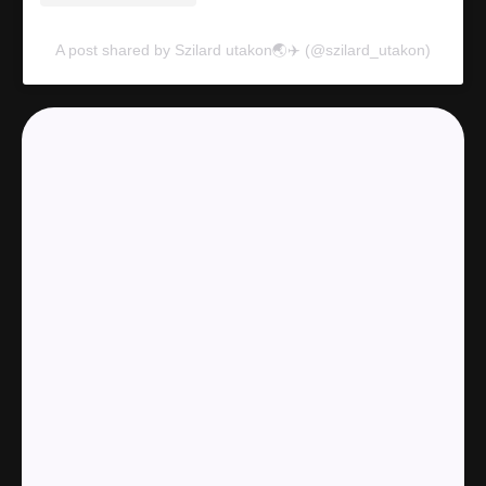
A post shared by Szilard utakon🌏✈️ (@szilard_utakon)