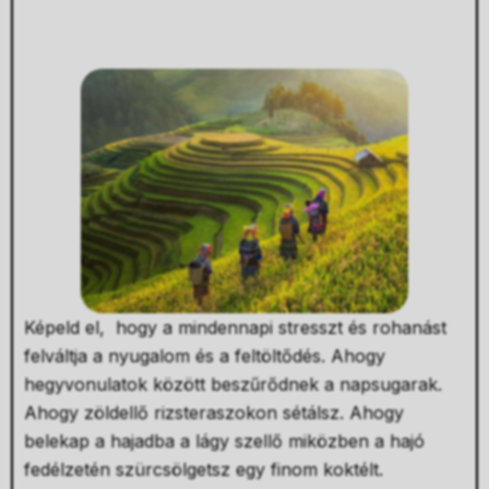
Képeld el, hogy a mindennapi stresszt és rohanást
felváltja a nyugalom és a feltöltődés. Ahogy
hegyvonulatok között beszűrődnek a napsugarak.
Ahogy zöldellő rizsteraszokon sétálsz. Ahogy
belekap a hajadba a lágy szellő miközben a hajó
fedélzetén szürcsölgetsz egy finom koktélt.