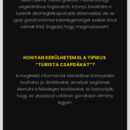
vegetáriánus fogásokról. Könnyű besétálni a
turisták által legfelkapottabb éttermekbe, de az
igazi gasztronómiai különlegességek ezeken kívül
várnak Rád. Engedd, hogy megmutassam.
HOGYAN KERÜLHETEM EL A TIPIKUS
“TURISTA CSAPDÁKAT”?
A megfelelő információk birtokában könnyedén
hozhatsz jó döntéseket, amelyek segítenek
elkerülni a felesleges kiadásokat, és biztosítják,
hogy az utazásod valóban gondtalan élmény
legyen.