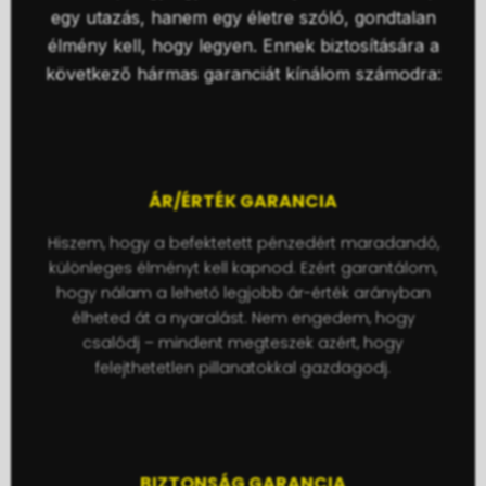
egy utazás, hanem egy életre szóló, gondtalan
élmény kell, hogy legyen. Ennek biztosítására a
következő hármas garanciát kínálom számodra:
ÁR/ÉRTÉK GARANCIA
Hiszem, hogy a befektetett pénzedért maradandó,
különleges élményt kell kapnod. Ezért garantálom,
hogy nálam a lehető legjobb ár-érték arányban
élheted át a nyaralást. Nem engedem, hogy
csalódj – mindent megteszek azért, hogy
felejthetetlen pillanatokkal gazdagodj.
BIZTONSÁG GARANCIA