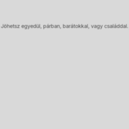
útnak a folyón, keresztül a hangulatos úszó
falun. Meglátogatunk egy halgazdaságot, ahol
betekintést nyerhetünk abba, hogyan nevelik a
helyiek a halakat úszóházakban – ez a
Jöhetsz egyedül, párban, barátokkal, vagy családdal.
Mekong-delta egyik legérdekesebb
hagyománya.
Ezt követően ellátogatunk a Champa kisebbség
falujába, ahol a kézi törülközőszövés
hagyományát ismerhetjük meg, és bepillantást
nyerünk a közösség muszlim kultúrájába.
innen privát mikrobuszunkkal indulunk vissza
Saigon felé, útközben megállva egy ebédre.
Kora délután érkezünk meg Saigon (Ho Chi
Minh), ahol a dél-vietnámi utazás élményei
lassan leülepednek, de emlékei örökre velünk
maradnak.
Slide 1 of 3.
7. nap:
Reggeli után szabad programra van